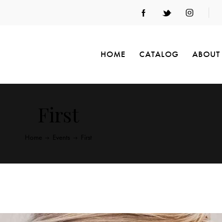
HOME
CATALOG
ABOUT
First
Home
Events
First